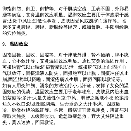
御指御防、御卫、御护等。对于肌腠空疏，卫表不固，外邪易
袭等病症，艾灸温御效应明显。温御效应主要用于体虚易于感
冒;太阳中风证;过敏性鼻炎，皮肤因受风或感寒而瘙痒等。临
床多艾灸脾经、肺经、膀胱经等经穴，或加督脉、手阳明经脉
的穴位施灸。
9、温固效应
固指固摄、固收、固涩等。对于津液外泄，肾不摄纳，脾不统
血，心不敛汗等，艾灸温固效应明显。通过艾灸的温固作用，
可摄纳肾气以止喘;固摄肾精以防泄，统摄脾气以止血;固护心
气以敛汗，固摄津液以防失，固摄胞宫以止脱，固摄冲任以止
崩;固涩脾津以摄唾，固涩疮疡以生肌，固摄回阳以救逆等。
如有人用灸神阙、涌泉的方法治疗小儿汗证，发挥了艾灸的温
固效应的优势。温固效应主要用于老年喘息、皮肤及内脏出血
如紫癜等;多汗;大量失液性休克;中风、弱智之涎液不收;疮疡溃
烂久不收口;以及阳脱阴竭、生命垂危之大汗淋漓、四肢厥
冷、脉微欲绝的脱证等。临床一般病证宜常规用灸，辨证与对
症取穴施灸，以缓图收功。危急重症急救，宜大艾炷隔盐重
灸，冀以速效，回阳救逆。