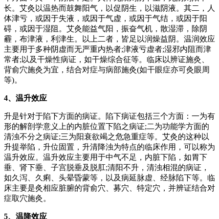
长。艾灸以温热而鼓舞阳气，以促阴生，以滋阴液。其二，人
体津亏，或因于失液，或因于气虚，或因于气结，或因于阳
碍，或因于湿阻。艾灸能益气阳，振奋气机，散湿滞，除阴
霾，布津液，利津生。以上二者，皆足以润燥益阴。温润效应
主要用于多种阴虚而无严重内热者;津液亏虚者;湿邪内阻而津
常者;以及干燥性病证，如干燥综合征等。临床以辨证施灸、
背俞穴施灸为宜，结合对症与病部施灸(如干眼症亦可灸眼周
等)。
4、温升效应
升是针对于陷下方面的病证。陷下病证包括三个方面：一为有
形的解剖学意义上的内脏位置下陷之病证;二为功能学方面的
清浊不分之病证;三为阳衰欲竭之危急重症等。艾灸的这种以
升提举陷，升位固置，升清降浊为特点的临床作用，可以称为
温升效应。温升效应主要用于中气不足，内脏下陷，如胃下
垂、肾下垂、子宫脱垂及脱肛;清阳不升，清浊相混的病证，
如久泻、久痢、头晕昏蒙等，以及病延脉虚、经脉陷下等。临
床主要是灸相应脏腑的背俞穴、募穴、特定穴，并辨证结合对
症取穴施灸。
5、温降效应