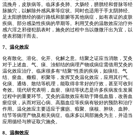
流挽舟，皮肤病等。临床多灸肺、大肠经，膀胱经和督脉等经
脉腧穴，以解除外感风寒等症状。同时也适用于手太阴肺经、
足太阳膀胱经的循行路线和脏腑等其他病症，如有表证的皮肤
疾病、部分感染性疾病的早期等。利用艾灸的温散效应治疗外
感六淫之邪侵犯肌表时，施灸的过程中当以微微汗出为宜，以
使表邪随汗而去。
7、温化效应
化有散化、溶化、化开、化解之意。结聚之证应当消散，艾灸
对于上述血、气、痰、浊郁结的病理产物或病症需借用艾灸的
温化效应治疗。临床很多有“结聚”性质的疾病，如痰结、气
结、瘀血、癥瘕、积聚等，发挥艾灸温化效应，应用其行气、
化痰、通络、散结等机理，能取得非常好的疗效，甚至可收到
奇效。现代研究表明，血瘀、痰结等状态是许多疾病发生发展
过程中的重要环节。艾灸的温散效应有助于降低血脂，改善血
瘀症状，从而对冠心病、高脂血症等疾病有较好的预防和治疗
作用。温化效应主要适应于瘰疬、瘕聚、痰核、肿块、血肿、
结节等病理产物及相关病症。临床多以局部施灸为主，并适当
应用循经与辨证取穴施灸。
8、温御效应