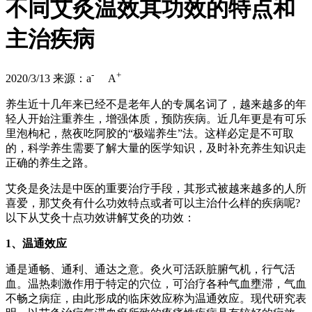
不同艾灸温效其功效的特点和
主治疾病
-
+
2020/3/13
来源：
a
A
养生近十几年来已经不是老年人的专属名词了，越来越多的年
轻人开始注重养生，增强体质，预防疾病。近几年更是有可乐
里泡枸杞，熬夜吃阿胶的“极端养生”法。这样必定是不可取
的，科学养生需要了解大量的医学知识，及时补充养生知识走
正确的养生之路。
艾灸是灸法是中医的重要治疗手段，其形式被越来越多的人所
喜爱，那艾灸有什么功效特点或者可以主治什么样的疾病呢?
以下从艾灸十点功效讲解艾灸的功效：
1、温通效应
通是通畅、通利、通达之意。灸火可活跃脏腑气机，行气活
血。温热刺激作用于特定的穴位，可治疗各种气血壅滞，气血
不畅之病症，由此形成的临床效应称为温通效应。现代研究表