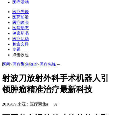
医疗活动
医疗先锋
医药前沿
医疗峰会
医院动态
健康新书
医疗活动
包含文件
专题
点击收起
医网
>
医疗聚焦频道
>
医疗先锋
·
·
·
射波刀放射外科手术机器人引
领肿瘤精准治疗最新科技
-
+
2016/8/9
来源：医疗聚焦
a
A