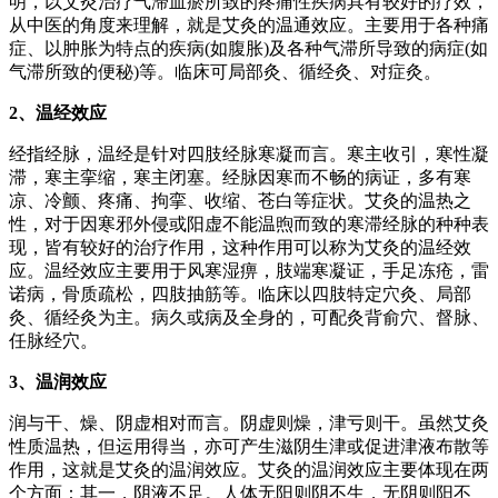
明，以艾灸治疗气滞血瘀所致的疼痛性疾病具有较好的疗效，
从中医的角度来理解，就是艾灸的温通效应。主要用于各种痛
症、以肿胀为特点的疾病(如腹胀)及各种气滞所导致的病症(如
气滞所致的便秘)等。临床可局部灸、循经灸、对症灸。
2、温经效应
经指经脉，温经是针对四肢经脉寒凝而言。寒主收引，寒性凝
滞，寒主挛缩，寒主闭塞。经脉因寒而不畅的病证，多有寒
凉、冷颤、疼痛、拘挛、收缩、苍白等症状。艾灸的温热之
性，对于因寒邪外侵或阳虚不能温煦而致的寒滞经脉的种种表
现，皆有较好的治疗作用，这种作用可以称为艾灸的温经效
应。温经效应主要用于风寒湿痹，肢端寒凝证，手足冻疮，雷
诺病，骨质疏松，四肢抽筋等。临床以四肢特定穴灸、局部
灸、循经灸为主。病久或病及全身的，可配灸背俞穴、督脉、
任脉经穴。
3、温润效应
润与干、燥、阴虚相对而言。阴虚则燥，津亏则干。虽然艾灸
性质温热，但运用得当，亦可产生滋阴生津或促进津液布散等
作用，这就是艾灸的温润效应。艾灸的温润效应主要体现在两
个方面：其一，阴液不足。人体无阳则阴不生，无阴则阳不