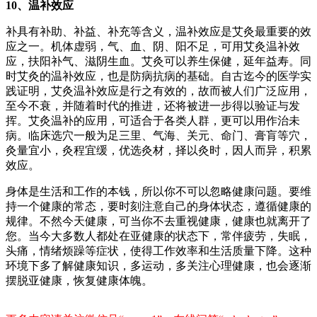
10、温补效应
补具有补助、补益、补充等含义，温补效应是艾灸最重要的效
应之一。机体虚弱，气、血、阴、阳不足，可用艾灸温补效
应，扶阳补气、滋阴生血。艾灸可以养生保健，延年益寿。同
时艾灸的温补效应，也是防病抗病的基础。自古迄今的医学实
践证明，艾灸温补效应是行之有效的，故而被人们广泛应用，
至今不衰，并随着时代的推进，还将被进一步得以验证与发
挥。艾灸温补的应用，可适合于各类人群，更可以用作治未
病。临床选穴一般为足三里、气海、关元、命门、膏肓等穴，
灸量宜小，灸程宜缓，优选灸材，择以灸时，因人而异，积累
效应。
身体是生活和工作的本钱，所以你不可以忽略健康问题。要维
持一个健康的常态，要时刻注意自己的身体状态，遵循健康的
规律。不然今天健康，可当你不去重视健康，健康也就离开了
您。当今大多数人都处在亚健康的状态下，常伴疲劳，失眠，
头痛，情绪烦躁等症状，使得工作效率和生活质量下降。这种
环境下多了解健康知识，多运动，多关注心理健康，也会逐渐
摆脱亚健康，恢复健康体魄。