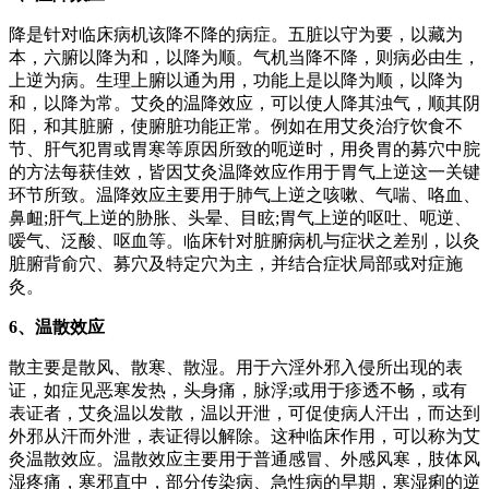
降是针对临床病机该降不降的病症。五脏以守为要，以藏为
本，六腑以降为和，以降为顺。气机当降不降，则病必由生，
上逆为病。生理上腑以通为用，功能上是以降为顺，以降为
和，以降为常。艾灸的温降效应，可以使人降其浊气，顺其阴
阳，和其脏腑，使腑脏功能正常。例如在用艾灸治疗饮食不
节、肝气犯胃或胃寒等原因所致的呃逆时，用灸胃的募穴中脘
的方法每获佳效，皆因艾灸温降效应作用于胃气上逆这一关键
环节所致。温降效应主要用于肺气上逆之咳嗽、气喘、咯血、
鼻衄;肝气上逆的胁胀、头晕、目眩;胃气上逆的呕吐、呃逆、
嗳气、泛酸、呕血等。临床针对脏腑病机与症状之差别，以灸
脏腑背俞穴、募穴及特定穴为主，并结合症状局部或对症施
灸。
6、温散效应
散主要是散风、散寒、散湿。用于六淫外邪入侵所出现的表
证，如症见恶寒发热，头身痛，脉浮;或用于疹透不畅，或有
表证者，艾灸温以发散，温以开泄，可促使病人汗出，而达到
外邪从汗而外泄，表证得以解除。这种临床作用，可以称为艾
灸温散效应。温散效应主要用于普通感冒、外感风寒，肢体风
湿疼痛，寒邪直中，部分传染病、急性病的早期，寒湿痢的逆