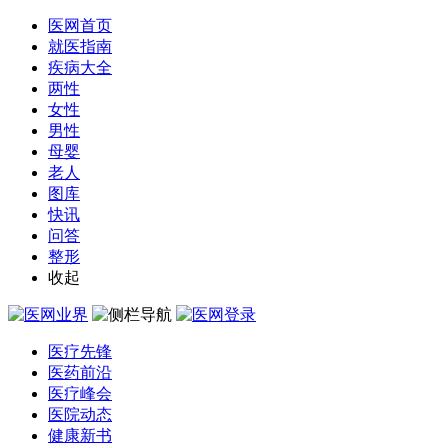
医网首页
就医指南
疾病大全
两性
女性
男性
母婴
老人
图库
快讯
问答
整形
收起
医疗先锋
医药前沿
医疗峰会
医院动态
健康新书